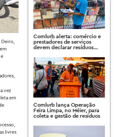
Comlurb alerta: comércio e
 Deiro,
prestadores de serviços
devem declarar resíduos
 em
gerados
 e
adores,
a vez
oleta em
Comlurb lança Operação
de
Feira Limpa, no Méier, para
coleta e gestão de resíduos
ocesso,
s livres