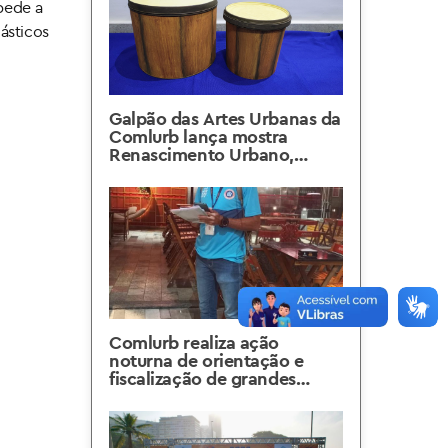
pede a
ásticos
Galpão das Artes Urbanas da
Comlurb lança mostra
Renascimento Urbano,
reunindo arte, música e
natureza
Comlurb realiza ação
noturna de orientação e
fiscalização de grandes
geradores no Méier