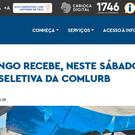
A
+A
CONHEÇA
SERVIÇOS
ACESSO À IN
ENGO RECEBE, NESTE SÁBA
 SELETIVA DA COMLURB
campanha de incentivo à coleta seletiva da Comlurb
5:29