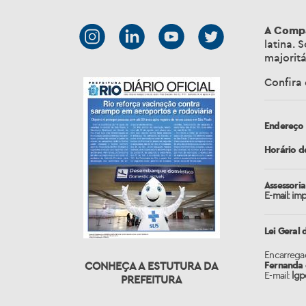
A Compa
latina.
majoritá
Confira
Endereço 
Horário d
Assessori
E-mail: im
Lei Geral
Encarrega
CONHEÇA A ESTUTURA DA
Fernanda d
E-mail:
lgp
PREFEITURA