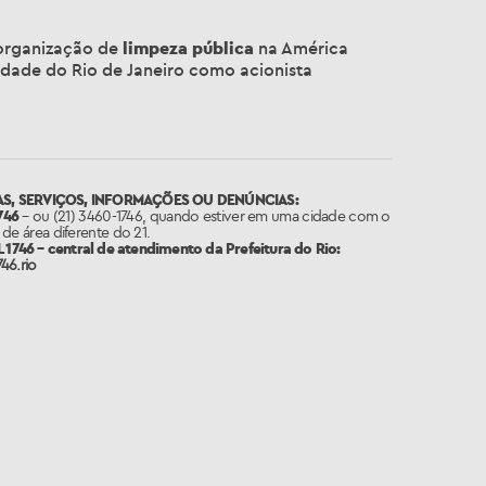
organização de
limpeza pública
na América
idade do Rio de Janeiro como acionista
S, SERVIÇOS, INFORMAÇÕES OU DENÚNCIAS:
746
– ou (21) 3460-1746, quando estiver em uma cidade com o
de área diferente do 21.
1746 – central de atendimento da Prefeitura do Rio:
46.rio