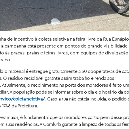
a de incentivo à coleta seletiva na feira livre da Rua Eunápio
a campanha está presente em pontos de grande visibilidade
 às praças, praias e feiras livres, com equipes de divulgação
rviço.
odo o material é entregue gratuitamente a 30 cooperativas de cat
 O resíduo reciclável garante assim trabalho e renda aos
s. Atualmente, o recolhimento na porta dos moradores é feito um
liar. A população pode se informar sobre o dia e o horário da c
ervico/coleta-seletiva/
. Caso a rua não esteja incluída, o pedido 
 1746 da Prefeitura.
 vez maior, é fundamental que os moradores participem desse pr
suas residências. A Comlurb garante a limpeza de todas as feira