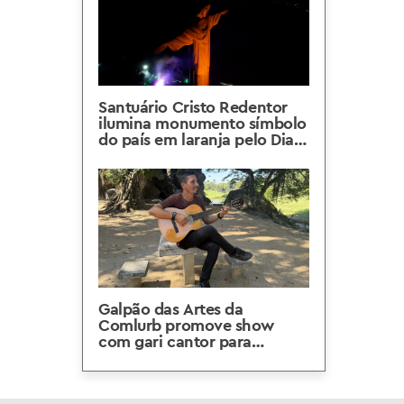
Santuário Cristo Redentor
ilumina monumento símbolo
do país em laranja pelo Dia
do Gari
Galpão das Artes da
Comlurb promove show
com gari cantor para
celebrar o Dia do Gari