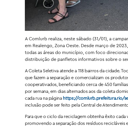
A Comlurb realiza, neste sábado (31/01), a campanh
em Realengo, Zona Oeste. Desde março de 2023, 
todas as áreas do município, com foco direcionado
distribuição de panfletos informativos sobre o se
A Coleta Seletiva atende a 118 bairros da cidade. T
que fazem a separação e comercializam os produtos.
cooperativados, beneficiando cerca de 450 família
por semana, em dias alternados aos da coleta domici
cada rua na página
https://comlurb.prefeitura.rio/s
inclusão pode ser feito pela Central de Atendimento
Para que o ciclo da reciclagem obtenha êxito cada
promovendo a separação dos resíduos recicláveis em 