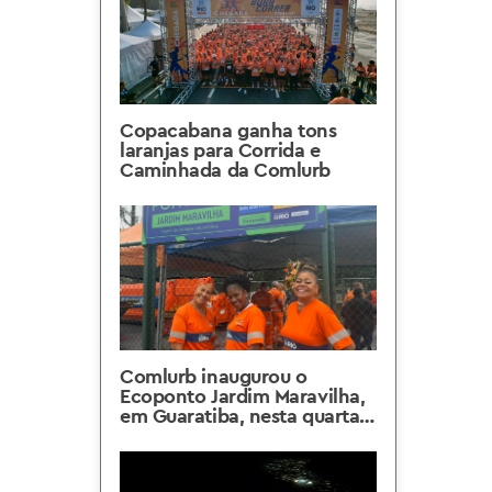
Copacabana ganha tons
laranjas para Corrida e
Caminhada da Comlurb
Comlurb inaugurou o
Ecoponto Jardim Maravilha,
em Guaratiba, nesta quarta-
feira, 20/05, e chega a 114
na cidade