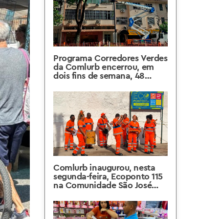
Programa Corredores Verdes
da Comlurb encerrou, em
dois fins de semana, 48
pedidos de manejos de
árvores realizados via Canal
1746
Comlurb inaugurou, nesta
segunda-feira, Ecoponto 115
na Comunidade São José
Operário, na Praça Seca