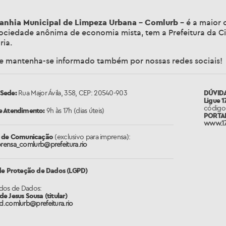
nhia Municipal de Limpeza Urbana – Comlurb
– é a maior 
 Sociedade anônima de economia mista, tem a Prefeitura da C
ria.
 e mantenha-se informado também por nossas redes sociais!
Sede:
Rua Major Ávila, 358, CEP: 20540-903
DÚVIDA
Ligue 1
código 
e Atendimento:
9h às 17h (dias úteis)
PORTAL 
www.17
a de Comunicação
(exclusivo para imprensa):
prensa_comlurb@prefeitura.rio
 de Proteção de Dados (LGPD)
dos de Dados:
e Jesus Sousa (titular)
d.comlurb@prefeitura.rio