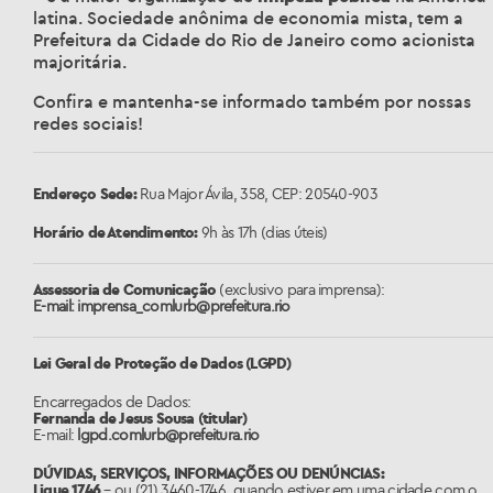
latina. Sociedade anônima de economia mista, tem a
Prefeitura da Cidade do Rio de Janeiro como acionista
majoritária.
Confira e mantenha-se informado também por nossas
redes sociais!
Endereço Sede:
Rua Major Ávila, 358, CEP: 20540-903
Horário de Atendimento:
9h às 17h (dias úteis)
Assessoria de Comunicação
(exclusivo para imprensa):
E-mail: imprensa_comlurb@prefeitura.rio
Lei Geral de Proteção de Dados (LGPD)
Encarregados de Dados:
Fernanda de Jesus Sousa (titular)
E-mail:
lgpd.comlurb@prefeitura.rio
DÚVIDAS, SERVIÇOS, INFORMAÇÕES OU DENÚNCIAS:
Ligue 1746
– ou (21) 3460-1746, quando estiver em uma cidade com o