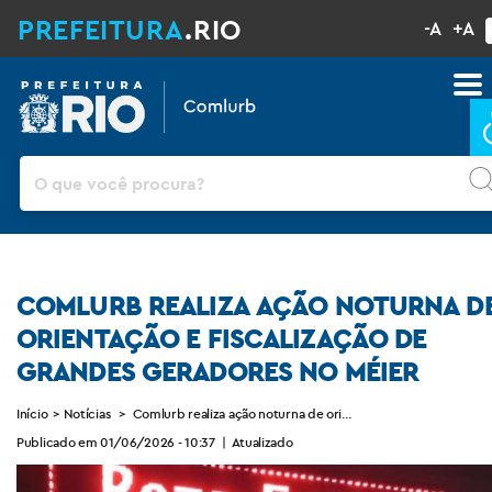
PREFEITURA
.RIO
-A
+A
Pesquisar
COMLURB REALIZA AÇÃO NOTURNA D
ORIENTAÇÃO E FISCALIZAÇÃO DE
GRANDES GERADORES NO MÉIER
Início
>
Notícias
>
Comlurb realiza ação noturna de orientação e fiscalização d
Publicado em 01/06/2026 - 10:37
|
Atualizado