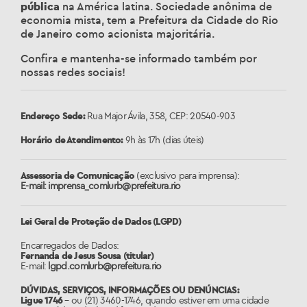
pública
na América latina. Sociedade anônima de
economia mista, tem a Prefeitura da Cidade do Rio
de Janeiro como acionista majoritária.
Confira e mantenha-se informado também por
nossas redes sociais!
Endereço Sede:
Rua Major Ávila, 358, CEP: 20540-903
Horário de Atendimento:
9h às 17h (dias úteis)
Assessoria de Comunicação
(exclusivo para imprensa):
E-mail: imprensa_comlurb@prefeitura.rio
Lei Geral de Proteção de Dados (LGPD)
Encarregados de Dados:
Fernanda de Jesus Sousa (titular)
E-mail:
lgpd.comlurb@prefeitura.rio
DÚVIDAS, SERVIÇOS, INFORMAÇÕES OU DENÚNCIAS:
Ligue 1746
– ou (21) 3460-1746, quando estiver em uma cidade