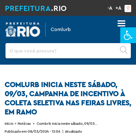
PREFEITURA
.RIO
-A
+A
Ba
Pesquisar
COMLURB INICIA NESTE SÁBADO,
09/03, CAMPANHA DE INCENTIVO À
COLETA SELETIVA NAS FEIRAS LIVRES,
EM RAMO
Início
>
Notícias
>
Comlurb inicia neste sábado, 09/03, campanha de incentivo à c
Publicado em 08/03/2024 - 12:06
|
Atualizado