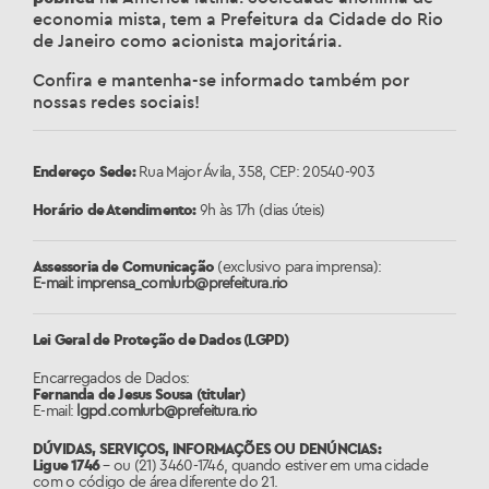
economia mista, tem a Prefeitura da Cidade do Rio
de Janeiro como acionista majoritária.
Confira e mantenha-se informado também por
nossas redes sociais!
Endereço Sede:
Rua Major Ávila, 358, CEP: 20540-903
Horário de Atendimento:
9h às 17h (dias úteis)
Assessoria de Comunicação
(exclusivo para imprensa):
E-mail: imprensa_comlurb@prefeitura.rio
Lei Geral de Proteção de Dados (LGPD)
Encarregados de Dados:
Fernanda de Jesus Sousa (titular)
E-mail:
lgpd.comlurb@prefeitura.rio
DÚVIDAS, SERVIÇOS, INFORMAÇÕES OU DENÚNCIAS:
Ligue 1746
– ou (21) 3460-1746, quando estiver em uma cidade
com o código de área diferente do 21.